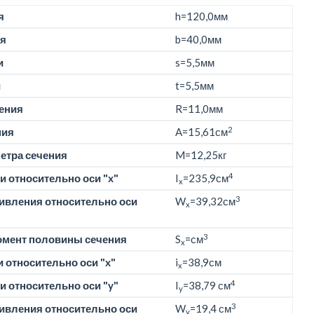
я
h=
120,0мм
я
b=
40,0мм
и
s=5,5мм
и
t=5,5мм
ения
R=11,0мм
2
ния
A=15,61см
етра сечения
M=
12,25кг
4
 относительно оси "x"
I
=235,9см
x
3
ивления относительно оси
W
=39,32см
x
3
омент половины сечения
S
=см
x
 относительно оси "x"
i
=38,9см
x
4
 относительно оси "y"
I
=38,79 см
y
3
ивления относительно оси
W
=19,4 см
y