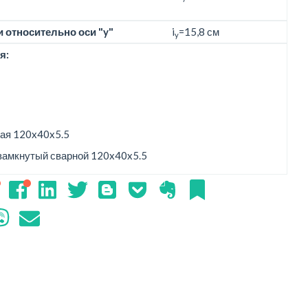
 относительно оси "y"
i
=15,8 см
y
я:
ая 120x40x5.5
замкнутый сварной 120x40x5.5