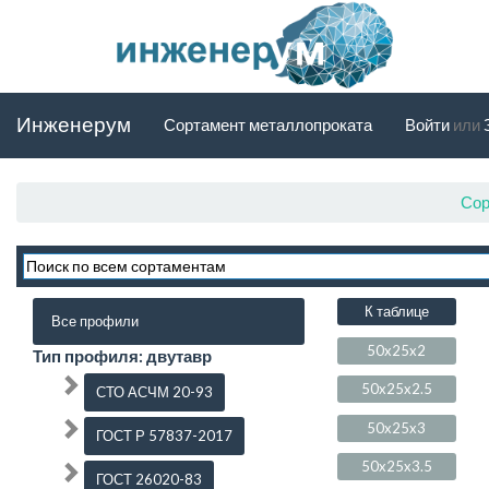
Инженерум
Сортамент металлопроката
Войти
или
Сор
К таблице
Все профили
50x25x2
Тип профиля: двутавр
50x25x2.5
СТО АСЧМ 20-93
50x25x3
ГОСТ Р 57837-2017
50x25x3.5
ГОСТ 26020-83