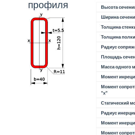
профиля
Высота сечени
Ширина сечени
Толщина стенк
Толщина полк
Радиус сопряж
Площадь сече
Масса одного м
Момент инреции
Момент сопрот
"x"
Статический м
Радиус инерции
Момент инерции
Момент сопрот