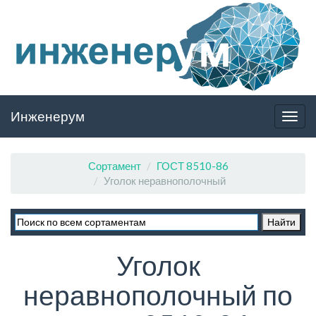
Инженерум
Togg
navig
Сортамент
ГОСТ 8510-86
Уголок неравнополочный
Уголок
неравнополочный по