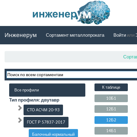
Инженерум
Сортамент металлопроката
Войти
или
Сорта
К таблице
Все профили
10Б1
Тип профиля: двутавр
12Б1
СТО АСЧМ 20-93
12Б2
ГОСТ Р 57837-2017
14Б1
Балочный нормальный