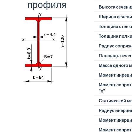
профиля
Высота сечени
Ширина сечени
Толщина стенк
Толщина полк
Радиус сопряж
Площадь сече
Масса одного м
Момент инреции
Момент сопрот
"x"
Статический м
Радиус инерции
Момент инерции
Момент сопрот