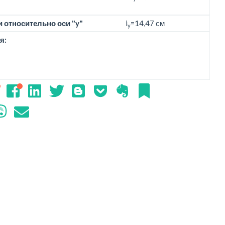
 относительно оси "y"
i
=14,47 см
y
я: