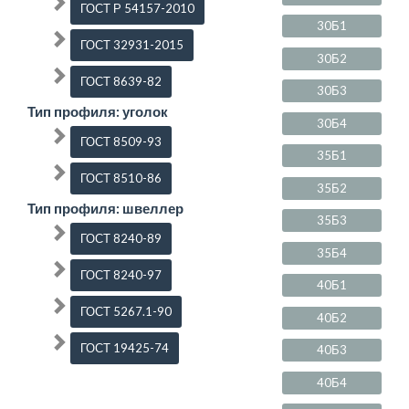
ГОСТ Р 54157-2010
30Б1
ГОСТ 32931-2015
30Б2
ГОСТ 8639-82
30Б3
Тип профиля: уголок
30Б4
ГОСТ 8509-93
35Б1
ГОСТ 8510-86
35Б2
Тип профиля: швеллер
35Б3
ГОСТ 8240-89
35Б4
ГОСТ 8240-97
40Б1
ГОСТ 5267.1-90
40Б2
ГОСТ 19425-74
40Б3
40Б4