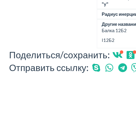
"y"
Радиус инерции
Другие названи
Балка 12Б2
I12Б2
Поделиться/сохранить:
Отправить ссылку: