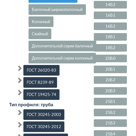
14Б2
Балочный широкополочный
16Б1
Колонный
16Б2
Свайный
18Б1
Дополнительной серии балочный
18Б2
Дополнительной серии колонный
20Б0
20Б1
ГОСТ 26020-83
20Б2
ГОСТ 8239-89
20Б3
ГОСТ 19425-74
25Б1
Тип профиля: труба
25Б2
ГОСТ 30245-2003
25Б3
ГОСТ 30245-2012
25Б4