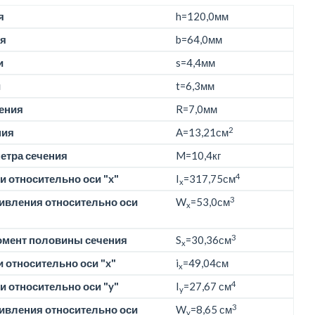
я
h=
120,0мм
я
b=
64,0мм
и
s=4,4мм
и
t=6,3мм
ения
R=7,0мм
2
ния
A=13,21см
етра сечения
M=
10,4кг
4
 относительно оси "x"
I
=317,75см
x
3
ивления относительно оси
W
=53,0см
x
3
омент половины сечения
S
=30,36см
x
 относительно оси "x"
i
=49,04см
x
4
 относительно оси "y"
I
=27,67 см
y
3
ивления относительно оси
W
=8,65 см
y