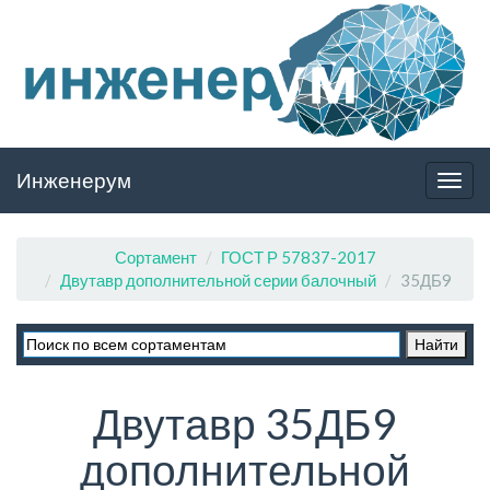
Инженерум
Togg
navig
Сортамент
ГОСТ Р 57837-2017
Двутавр дополнительной серии балочный
35ДБ9
Двутавр 35ДБ9
дополнительной