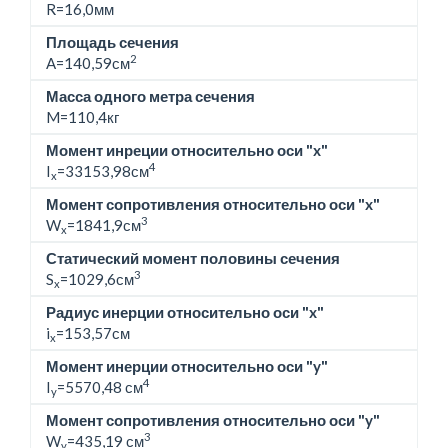
R=16,0мм
Площадь сечения
2
A=140,59см
Масса одного метра сечения
M=
110,4кг
Момент инреции относительно оси "x"
4
I
=33153,98см
x
Момент сопротивления относительно оси "x"
3
W
=1841,9см
x
Статический момент половины сечения
3
S
=1029,6см
x
Радиус инерции относительно оси "x"
i
=153,57см
x
Момент инерции относительно оси "y"
4
I
=5570,48 см
y
Момент сопротивления относительно оси "y"
3
W
=435,19 см
y