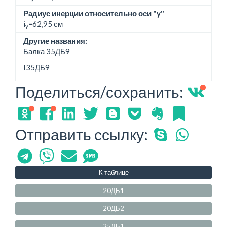
Радиус инерции относительно оси "y"
i
=62,95 см
y
Другие названия:
Балка 35ДБ9
I35ДБ9
Поделиться/сохранить:
Отправить ссылку:
К таблице
20ДБ1
20ДБ2
25ДБ1