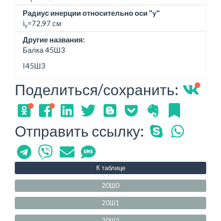
Радиус инерции относительно оси "y"
i
=72,97 см
y
Другие названия:
Балка 45Ш3
I45Ш3
Поделиться/сохранить:
Отправить ссылку:
К таблице
20Ш0
20Ш1
20Ш2