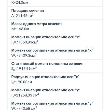
R=24,0мм
Площадь сечения
2
A=211,46см
Масса одного метра сечения
M=
166,0кг
Момент инреции относительно оси "x"
4
I
=77050,83см
x
Момент сопротивления относительно оси "x"
3
W
=3409,3см
x
Статический момент половины сечения
3
S
=1915,99см
x
Радиус инерции относительно оси "x"
i
=190,88см
x
Момент инерции относительно оси "y"
4
I
=11258,33 см
y
Момент сопротивления относительно оси "y"
3
W
=740,68 см
y