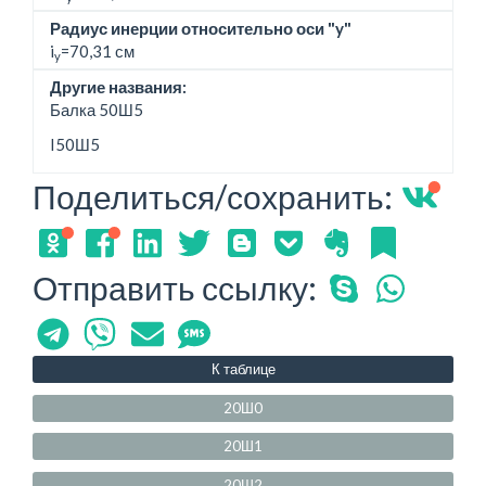
Радиус инерции относительно оси "y"
i
=70,31 см
y
Другие названия:
Балка 50Ш5
I50Ш5
Поделиться/сохранить:
Отправить ссылку:
К таблице
20Ш0
20Ш1
20Ш2