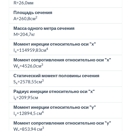
R=26,0мм
Площадь сечения
2
A=260,8см
Масса одного метра сечения
M=
204,7кг
Момент инреции относительно оси "x"
4
I
=114959,83см
x
Момент сопротивления относительно оси "x"
3
W
=4526,0см
x
Статический момент половины сечения
3
S
=2578,55см
x
Радиус инерции относительно оси "x"
i
=209,95см
x
Момент инерции относительно оси "y"
4
I
=12894,5 см
y
Момент сопротивления относительно оси "y"
3
W
=853,94 см
y