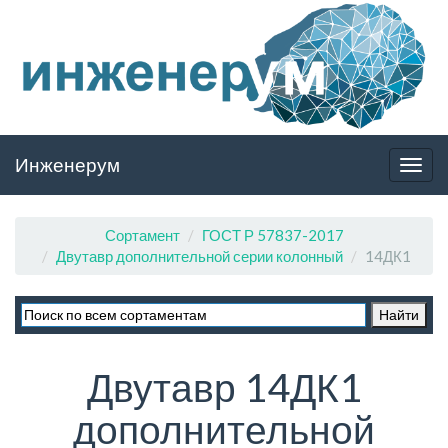
Инженерум
Togg
navig
Сортамент
ГОСТ Р 57837-2017
Двутавр дополнительной серии колонный
14ДК1
Двутавр 14ДК1
дополнительной