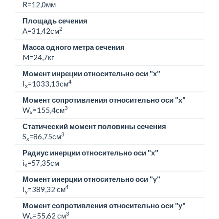
R=12,0мм
Площадь сечения
2
A=31,42см
Масса одного метра сечения
M=
24,7кг
Момент инреции относительно оси "x"
4
I
=1033,13см
x
Момент сопротивления относительно оси "x"
3
W
=155,4см
x
Статический момент половины сечения
3
S
=86,75см
x
Радиус инерции относительно оси "x"
i
=57,35см
x
Момент инерции относительно оси "y"
4
I
=389,32 см
y
Момент сопротивления относительно оси "y"
3
W
=55,62 см
y