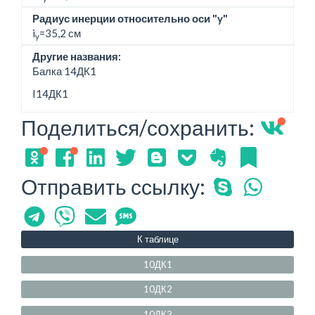
Радиус инерции относительно оси "y"
i
=35,2 см
y
Другие названия:
Балка 14ДК1
I14ДК1
Поделиться/сохранить:
Отправить ссылку:
К таблице
10ДК1
10ДК2
10ДК3