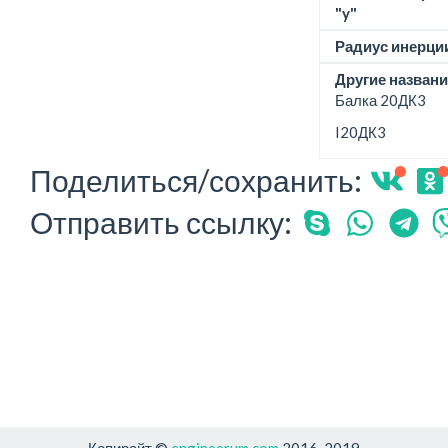
"y"
Радиус инерции
Другие названи
Балка 20ДК3
I20ДК3
Поделиться/сохранить:
Отправить ссылку:
Копирайт ©
engineerum.com
2016-2019