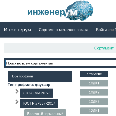
Инженерум
Сортамент металлопроката
Войти
или
Сортамент
К таблице
Все профили
10ДК1
Тип профиля: двутавр
10ДК2
СТО АСЧМ 20-93
10ДК3
ГОСТ Р 57837-2017
12ДК1
Балочный нормальный