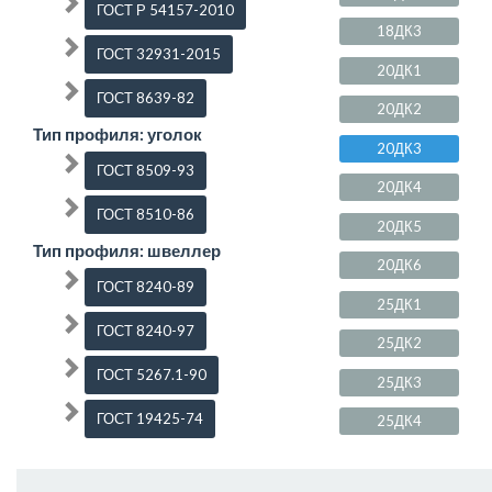
ГОСТ Р 54157-2010
18ДК3
ГОСТ 32931-2015
20ДК1
ГОСТ 8639-82
20ДК2
Тип профиля: уголок
20ДК3
ГОСТ 8509-93
20ДК4
ГОСТ 8510-86
20ДК5
Тип профиля: швеллер
20ДК6
ГОСТ 8240-89
25ДК1
ГОСТ 8240-97
25ДК2
ГОСТ 5267.1-90
25ДК3
ГОСТ 19425-74
25ДК4