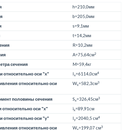
я
h=
210,0мм
я
b=
205,0мм
и
s=9,1мм
и
t=14,2мм
ения
R=10,2мм
2
ния
A=75,64см
етра сечения
M=
59,4кг
4
 относительно оси "x"
I
=6114,0см
x
3
ивления относительно оси
W
=582,3см
x
3
омент половины сечения
S
=326,45см
x
 относительно оси "x"
i
=89,91см
x
4
 относительно оси "y"
I
=2040,5 см
y
3
ивления относительно оси
W
=199,07 см
y