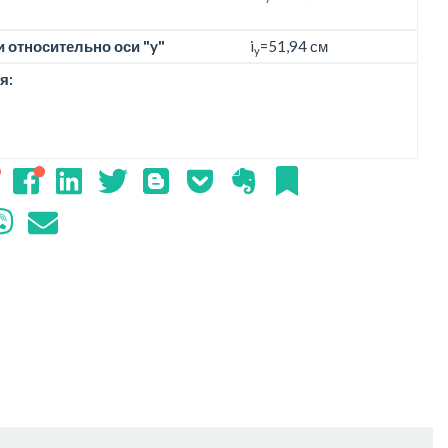
 относительно оси "y"
i
=51,94 см
y
я: