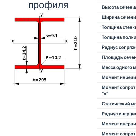
профиля
Высота сечени
Ширина сечени
Толщина стенк
Толщина полк
Радиус сопряж
Площадь сече
Масса одного м
Момент инреции
Момент сопрот
"x"
Статический м
Радиус инерции
Момент инерции
Момент сопрот