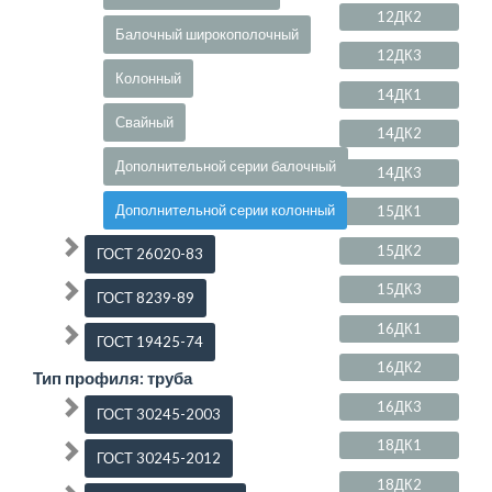
12ДК2
Балочный широкополочный
12ДК3
Колонный
14ДК1
Свайный
14ДК2
Дополнительной серии балочный
14ДК3
Дополнительной серии колонный
15ДК1
15ДК2
ГОСТ 26020-83
15ДК3
ГОСТ 8239-89
16ДК1
ГОСТ 19425-74
16ДК2
Тип профиля: труба
16ДК3
ГОСТ 30245-2003
18ДК1
ГОСТ 30245-2012
18ДК2