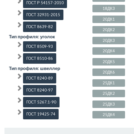
ГОСТ Р 54157-2010
18ДК3
ГОСТ 32931-2015
20ДК1
ГОСТ 8639-82
20ДК2
Тип профиля: уголок
20ДК3
ГОСТ 8509-93
20ДК4
ГОСТ 8510-86
20ДК5
Тип профиля: швеллер
20ДК6
ГОСТ 8240-89
25ДК1
ГОСТ 8240-97
25ДК2
ГОСТ 5267.1-90
25ДК3
ГОСТ 19425-74
25ДК4