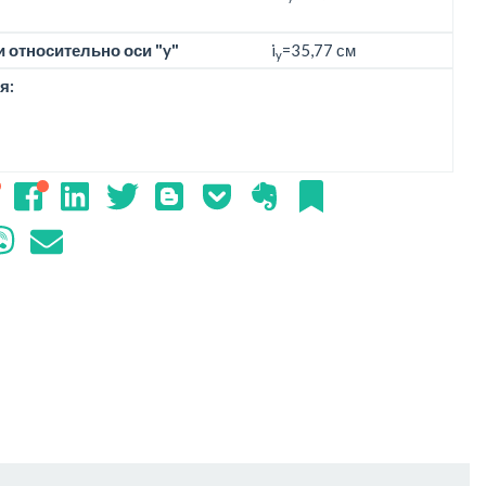
 относительно оси "y"
i
=35,77 см
y
я: