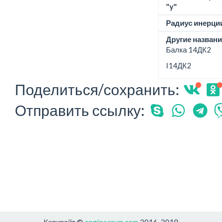
"y"
Радиус инерции
Другие названи
Балка 14ДК2
I14ДК2
Поделиться/сохранить:
Отправить ссылку:
Копирайт ©
engineerum.com
2016-2019