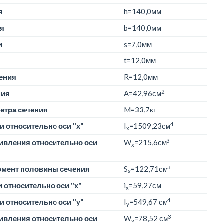
я
h=
140,0мм
я
b=
140,0мм
и
s=7,0мм
и
t=12,0мм
ения
R=12,0мм
2
ния
A=42,96см
етра сечения
M=
33,7кг
4
 относительно оси "x"
I
=1509,23см
x
3
ивления относительно оси
W
=215,6см
x
3
омент половины сечения
S
=122,71см
x
 относительно оси "x"
i
=59,27см
x
4
 относительно оси "y"
I
=549,67 см
y
3
ивления относительно оси
W
=78,52 см
y