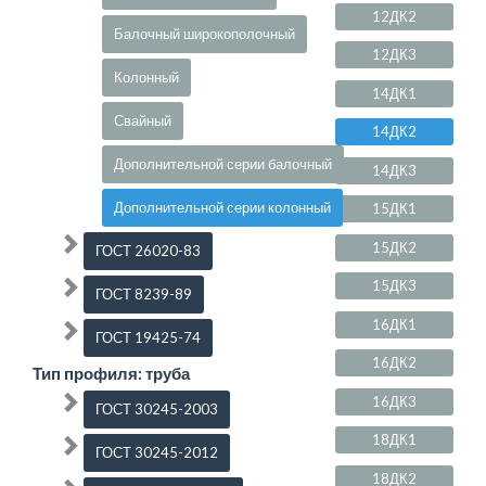
12ДК2
Балочный широкополочный
12ДК3
Колонный
14ДК1
Свайный
14ДК2
Дополнительной серии балочный
14ДК3
Дополнительной серии колонный
15ДК1
15ДК2
ГОСТ 26020-83
15ДК3
ГОСТ 8239-89
16ДК1
ГОСТ 19425-74
16ДК2
Тип профиля: труба
16ДК3
ГОСТ 30245-2003
18ДК1
ГОСТ 30245-2012
18ДК2