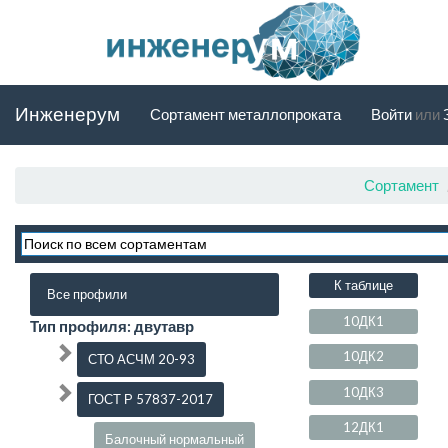
Инженерум
Сортамент металлопроката
Войти
или
Сортамент
К таблице
Все профили
10ДК1
Тип профиля: двутавр
10ДК2
СТО АСЧМ 20-93
10ДК3
ГОСТ Р 57837-2017
12ДК1
Балочный нормальный