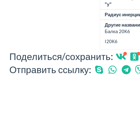
"y"
Радиус инерции
Другие названи
Балка 20К6
I20К6
Поделиться/сохранить:
Отправить ссылку: