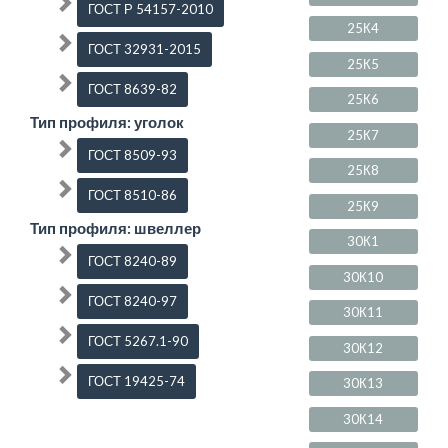
ГОСТ Р 54157-2010
25К4
ГОСТ 32931-2015
25К5
ГОСТ 8639-82
25К6
Тип профиля: уголок
25К7
ГОСТ 8509-93
25К8
ГОСТ 8510-86
25К9
Тип профиля: швеллер
30К1
ГОСТ 8240-89
30К10
ГОСТ 8240-97
30К11
ГОСТ 5267.1-90
30К12
ГОСТ 19425-74
30К13
30К14