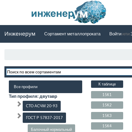
Инженерум
Сортамент металлопроката
Войти
или
К таблице
Все профили
15К1
Тип профиля: двутавр
15К2
СТО АСЧМ 20-93
15К3
ГОСТ Р 57837-2017
15К4
Балочный нормальный