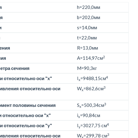
я
h=
220,0мм
я
b=
202,0мм
и
s=14,0мм
и
t=22,0мм
ения
R=13,0мм
2
ния
A=114,97см
етра сечения
M=
90,3кг
4
 относительно оси "x"
I
=9488,15см
x
3
ивления относительно оси
W
=862,6см
x
3
омент половины сечения
S
=500,34см
x
 относительно оси "x"
i
=90,84см
x
4
 относительно оси "y"
I
=3027,75 см
y
3
ивления относительно оси
W
=299,78 см
y