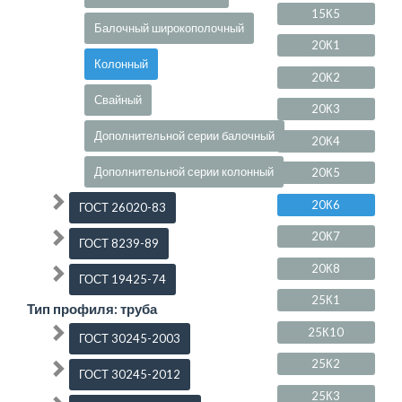
15К5
Балочный широкополочный
20К1
Колонный
20К2
Свайный
20К3
Дополнительной серии балочный
20К4
Дополнительной серии колонный
20К5
20К6
ГОСТ 26020-83
20К7
ГОСТ 8239-89
20К8
ГОСТ 19425-74
25К1
Тип профиля: труба
25К10
ГОСТ 30245-2003
25К2
ГОСТ 30245-2012
25К3