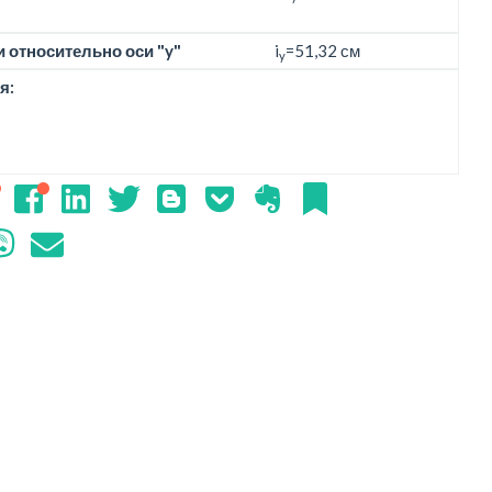
 относительно оси "y"
i
=51,32 см
y
я: