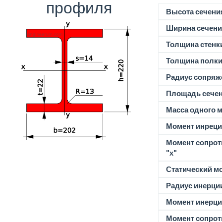
профиля
Высота сечени
Ширина сечени
Толщина стенк
Толщина полк
Радиус сопряж
Площадь сече
Масса одного м
Момент инреции
Момент сопрот
"x"
Статический м
Радиус инерции
Момент инерции
Момент сопрот