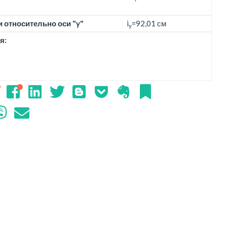
 относительно оси "y"
i
=92,01 см
y
я: