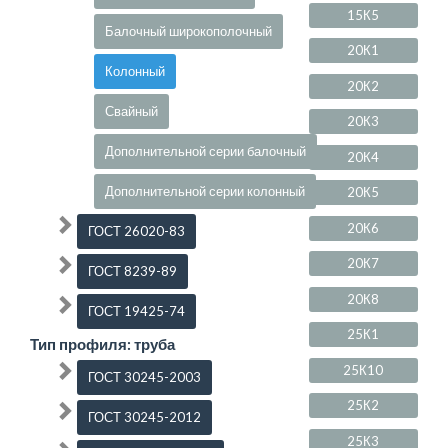
15К5
Балочный широкополочный
20К1
Колонный
20К2
Свайный
20К3
Дополнительной серии балочный
20К4
Дополнительной серии колонный
20К5
20К6
ГОСТ 26020-83
20К7
ГОСТ 8239-89
20К8
ГОСТ 19425-74
25К1
Тип профиля: труба
25К10
ГОСТ 30245-2003
25К2
ГОСТ 30245-2012
25К3