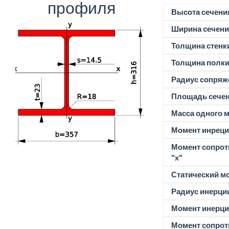
профиля
Высота сечени
Ширина сечени
Толщина стенк
Толщина полк
Радиус сопряж
Площадь сече
Масса одного м
Момент инреции
Момент сопрот
"x"
Статический м
Радиус инерции
Момент инерции
Момент сопрот