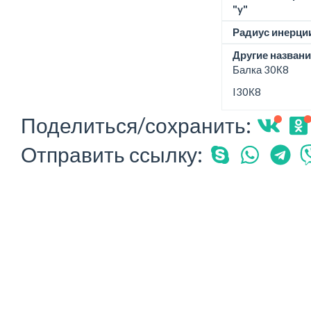
"y"
Радиус инерции
Другие названи
Балка 30К8
I30К8
Поделиться/сохранить:
Отправить ссылку: