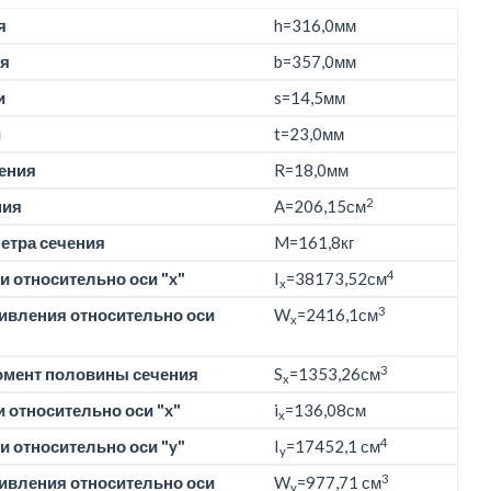
я
h=
316,0мм
я
b=
357,0мм
и
s=14,5мм
и
t=23,0мм
ения
R=18,0мм
2
ния
A=206,15см
етра сечения
M=
161,8кг
4
 относительно оси "x"
I
=38173,52см
x
3
ивления относительно оси
W
=2416,1см
x
3
омент половины сечения
S
=1353,26см
x
 относительно оси "x"
i
=136,08см
x
4
 относительно оси "y"
I
=17452,1 см
y
3
ивления относительно оси
W
=977,71 см
y