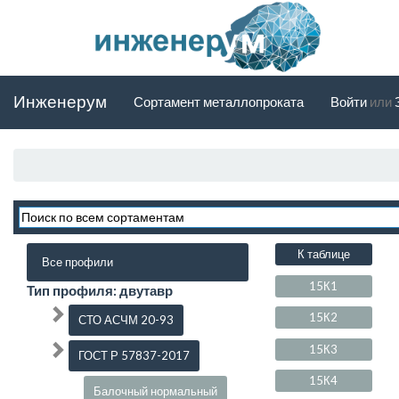
Инженерум
Сортамент металлопроката
Войти
или
К таблице
Все профили
15К1
Тип профиля: двутавр
15К2
СТО АСЧМ 20-93
15К3
ГОСТ Р 57837-2017
15К4
Балочный нормальный