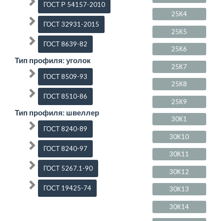
ГОСТ Р 54157-2010
25К4
ГОСТ 32931-2015
25К5
ГОСТ 8639-82
25К6
Тип профиля: уголок
25К7
ГОСТ 8509-93
25К8
ГОСТ 8510-86
25К9
Тип профиля: швеллер
30К1
ГОСТ 8240-89
30К10
ГОСТ 8240-97
30К11
ГОСТ 5267.1-90
30К12
ГОСТ 19425-74
30К13
30К14