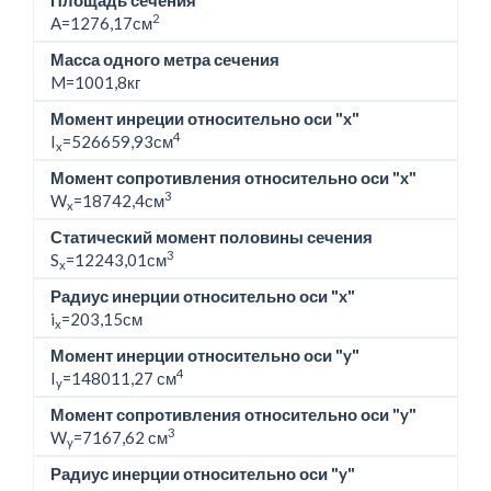
Площадь сечения
2
A=1276,17см
Масса одного метра сечения
M=
1001,8кг
Момент инреции относительно оси "x"
4
I
=526659,93см
x
Момент сопротивления относительно оси "x"
3
W
=18742,4см
x
Статический момент половины сечения
3
S
=12243,01см
x
Радиус инерции относительно оси "x"
i
=203,15см
x
Момент инерции относительно оси "y"
4
I
=148011,27 см
y
Момент сопротивления относительно оси "y"
3
W
=7167,62 см
y
Радиус инерции относительно оси "y"