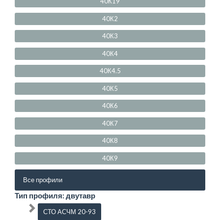
40К19
40К2
40К3
40К4
40К4.5
40К5
40К6
40К7
40К8
40К9
Все профили
Тип профиля: двутавр
СТО АСЧМ 20-93