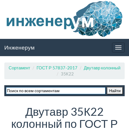
Инженерум
Togg
navig
Сортамент
ГОСТ Р 57837-2017
Двутавр колонный
35К22
Двутавр 35К22
колонный по ГОСТ Р