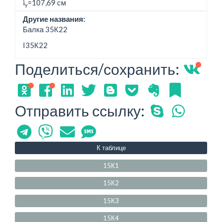
i
=107,69 см
y
Другие названия:
Балка 35К22
I35К22
Поделиться/сохранить:
Отправить ссылку:
К таблице
15К1
15К2
15К3
15К4