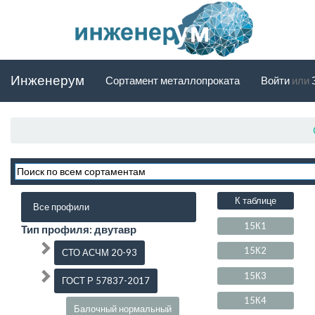
Инженерум
Сортамент металлопроката
Войти
или
К таблице
Все профили
15К1
Тип профиля: двутавр
15К2
СТО АСЧМ 20-93
15К3
ГОСТ Р 57837-2017
15К4
Балочный нормальный