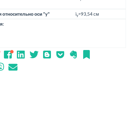
 относительно оси "y"
i
=93,54 см
y
я: