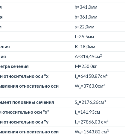
я
h=
341,0мм
я
b=
361,0мм
и
s=22,0мм
и
t=35,5мм
ения
R=18,0мм
2
ния
A=318,49см
етра сечения
M=
250,0кг
4
 относительно оси "x"
I
=64158,87см
x
3
ивления относительно оси
W
=3763,0см
x
3
омент половины сечения
S
=2176,26см
x
 относительно оси "x"
i
=141,93см
x
4
 относительно оси "y"
I
=27866,03 см
y
3
ивления относительно оси
W
=1543,82 см
y