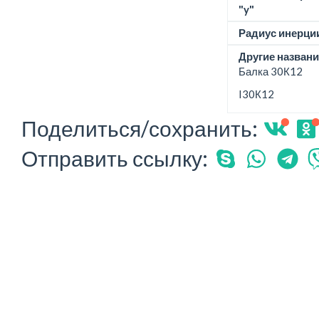
"y"
Радиус инерции
Другие названи
Балка 30К12
I30К12
Поделиться/сохранить:
Отправить ссылку: