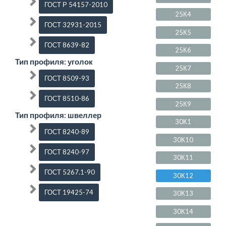
ГОСТ Р 54157-2010
25К4
ГОСТ 32931-2015
25К5
ГОСТ 8639-82
25К6
Тип профиля: уголок
25К7
ГОСТ 8509-93
25К8
ГОСТ 8510-86
25К9
Тип профиля: швеллер
30К1
ГОСТ 8240-89
30К10
ГОСТ 8240-97
30К11
ГОСТ 5267.1-90
30К12
ГОСТ 19425-74
30К13
30К14