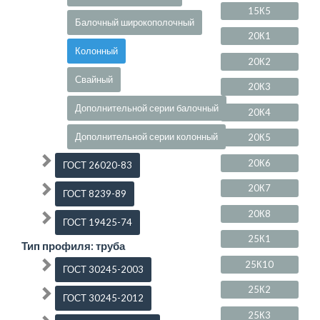
15К5
Балочный широкополочный
20К1
Колонный
20К2
Свайный
20К3
Дополнительной серии балочный
20К4
Дополнительной серии колонный
20К5
20К6
ГОСТ 26020-83
20К7
ГОСТ 8239-89
20К8
ГОСТ 19425-74
25К1
Тип профиля: труба
25К10
ГОСТ 30245-2003
25К2
ГОСТ 30245-2012
25К3