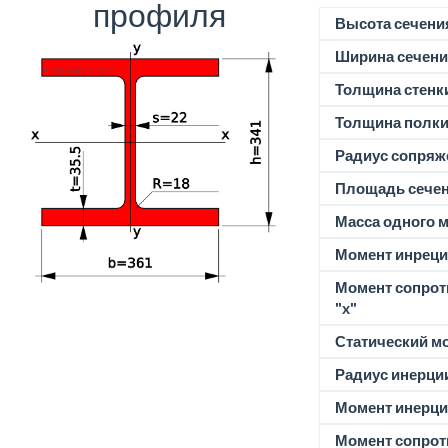
профиля
Высота сечени
Ширина сечени
Толщина стенк
Толщина полк
Радиус сопряж
Площадь сече
Масса одного м
Момент инреции
Момент сопрот
"x"
Статический м
Радиус инерции
Момент инерции
Момент сопрот