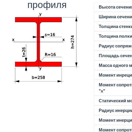
профиля
Высота сечени
Ширина сечени
Толщина стенк
Толщина полк
Радиус сопряж
Площадь сече
Масса одного м
Момент инреции
Момент сопрот
"x"
Статический м
Радиус инерции
Момент инерции
Момент сопрот