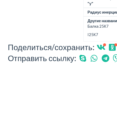
"y"
Радиус инерции
Другие названи
Балка 25К7
I25К7
Поделиться/сохранить:
Отправить ссылку: