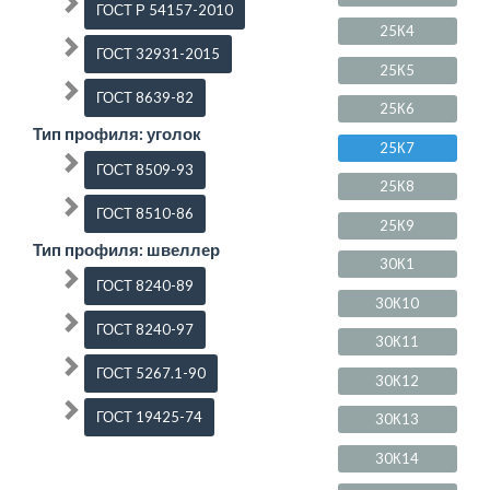
ГОСТ Р 54157-2010
25К4
ГОСТ 32931-2015
25К5
ГОСТ 8639-82
25К6
Тип профиля: уголок
25К7
ГОСТ 8509-93
25К8
ГОСТ 8510-86
25К9
Тип профиля: швеллер
30К1
ГОСТ 8240-89
30К10
ГОСТ 8240-97
30К11
ГОСТ 5267.1-90
30К12
ГОСТ 19425-74
30К13
30К14