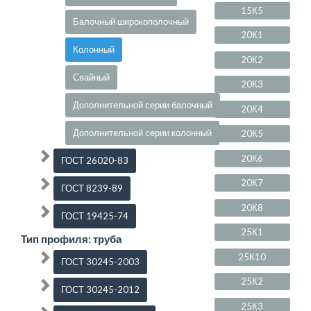
15К5
Балочный широкополочный
20К1
Колонный
20К2
Свайный
20К3
Дополнительной серии балочный
20К4
Дополнительной серии колонный
20К5
20К6
ГОСТ 26020-83
20К7
ГОСТ 8239-89
20К8
ГОСТ 19425-74
25К1
Тип профиля: труба
25К10
ГОСТ 30245-2003
25К2
ГОСТ 30245-2012
25К3