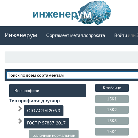
Инженерум
Сортамент металлопроката
Войти
или
К таблице
Все профили
15К1
Тип профиля: двутавр
15К2
СТО АСЧМ 20-93
15К3
ГОСТ Р 57837-2017
15К4
Балочный нормальный