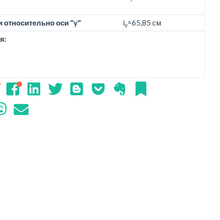
 относительно оси "y"
i
=65,85 см
y
я: