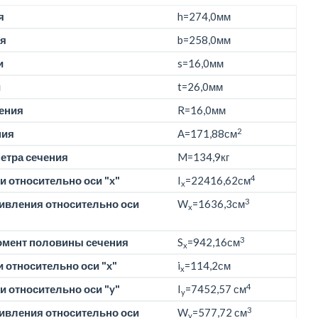
я
h=
274,0мм
я
b=
258,0мм
и
s=16,0мм
и
t=26,0мм
ения
R=16,0мм
2
ния
A=171,88см
етра сечения
M=
134,9кг
4
 относительно оси "x"
I
=22416,62см
x
3
ивления относительно оси
W
=1636,3см
x
3
омент половины сечения
S
=942,16см
x
 относительно оси "x"
i
=114,2см
x
4
 относительно оси "y"
I
=7452,57 см
y
3
ивления относительно оси
W
=577,72 см
y